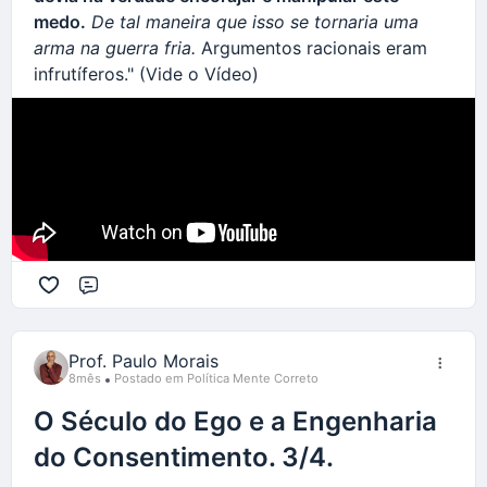
Estados Unidos.
informação recebida, sempre cheque o conteúdo
medo.
De tal maneira que isso se tornaria uma
em várias fontes diferentes que sejam confiáveis.
Como foi o autoconsumo criado, por quem, e com
arma na guerra fria.
Argumentos racionais eram
que interesses? Quem inventou as relações
infrutíferos." (Vide o Vídeo)
A limpeza da corrupção do alto escalão político
públicas?
desse país começa com a limpeza das
informações corruptas que circulam pelas redes
sociais na base da população
Comentário
Prof. Paulo Morais
8mês
Postado em Política Mente Correto
O Século do Ego e a Engenharia
do Consentimento. 3/4.