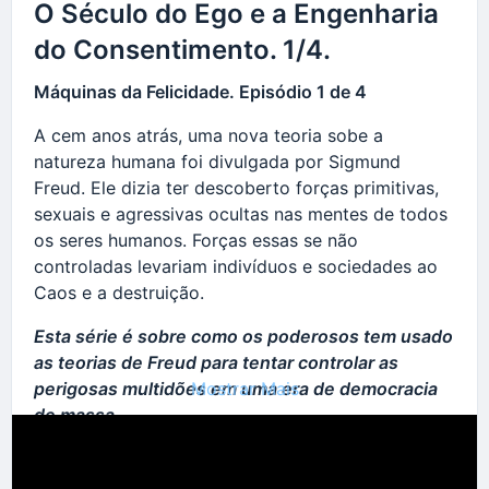
assertivas e que ao final o bom senso prevalecerá.
O Século do Ego e a Engenharia
do Consentimento. 1/4.
Já os políticos corruptos e desonestos (dos dois
lados) escondem-se no anonimato ou sob nomes
Máquinas da Felicidade. Episódio 1 de 4
falsos, valem-se enredos fictícios, interpretações
deturpadas e dados distorcidas - utilizando
A cem anos atrás, uma nova teoria sobe a
tecnologias e redes sociais para difundir fakenews
natureza humana foi divulgada por Sigmund
ou notícias falsas em larga escala - e trabalham
Freud. Ele dizia ter descoberto forças primitivas,
para manipular a população pelas emoções (pois
sexuais e agressivas ocultas nas mentes de todos
quando a emoção aflora a razão embota),
os seres humanos. Forças essas se não
atuando para separar pessoas, grupos e famílias;
controladas levariam indivíduos e sociedades ao
jogando-as umas contra as outras, pois quando a
Caos e a destruição.
população fica dividida é mais fácil de ser
controlada e manipulada.
Esta série é sobre como os poderosos tem usado
as teorias de Freud para tentar controlar as
O ato de DEBATER IDEIAS, mesmo que entre
Mostrar Mais
perigosas multidões em uma era de democracia
opositores, realizadas com ética, respeito
de massa.
transparência e seriedade, baseado em fatos reais
de fontes públicas confiáveis, ENFRAQUECE OS
Para muitos políticos e empresários, o triunfo do
POLÍTICOS CORRUPTOS E FORTALECE OS
EU é a expressão máxima da democracia, onde o