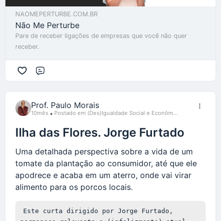
obviamente traz sentimentos na população. É
NAOMEPERTURBE.COM.BR
uma autoridade que está falando aquilo, não é
Não Me Perturbe
qualquer pessoa”, comentou.
Pare de receber ligações de empresas que você não quer
receber.
O que os desinformadores espalham?
Nos grupos monitorados, os pesquisadores
Comentário
identificaram
175 danos atribuídos pelos
desinformadores às vacinas
. A alegação falsa
mais comum é a de que os imunizantes causam
Prof. Paulo Morais
10mês
Postado em (Des)Igualdade Social e Econôm...
morte súbita.
Ilha das Flores. Jorge Furtado
O topo do ranking apresenta ainda alegações de
que as vacinas causariam
alteração do DNA
,
Uma detalhada perspectiva sobre a vida de um
"
câncer turbo
“,
infertilidade
,
autismo
e
aborto
.
tomate da plantação ao consumidor, até que ele
Tudo isso também foi desmentido pelo
Verifica
.
apodrece e acaba em um aterro, onde vai virar
alimento para os porcos locais.
..."
Veja o conteúdo na íntegra em
Este curta dirigido por Jorge Furtado, 