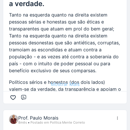
a verdade.
Tanto na esquerda quanto na direita existem
pessoas sérias e honestas que são éticas e
transparentes que atuam em prol do bem geral;
Tanto na esquerda quanto na direita existem
pessoas desonestas que são antiéticas, corruptas,
tramoiam as escondidas e atuam contra a
população - e as vezes até contra a soberania do
país - com o intuito de poder pessoal ou para
benefício exclusivo de seus comparsas.
Políticos sérios e honestos (dos dois lados)
Mostrar Mais
valem-se da verdade, da transparência e apoiam o
debate entre opositores - desde que baseado em
Comentário
fatos reais oriundos de fontes confiáveis de
acesso público - e trabalham para que os
cidadãos sejam esclarecidos pois acreditam que
Prof. Paulo Morais
8mês
Postado em Política Mente Correto
esses são capazes de realizarem escolhas sábias,