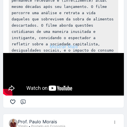
https://www.estadao.com.br/estadao-
permanece relevante e (infelizmente) atual 
mesmo décadas após seu lançamento. O filme 
verifica/desinformacao-vacinas-cresceu-mais-
percorre uma análise e retrata a vida 
680-vezes-pandemia-pesquisa-fgv/
.
Consultado
daqueles que sobrevivem da sobra de alimentos 
em 21/10/2025
descartados. O filme aborda questões 
cotidianas de uma maneira inusitada e 
Outras Fontes de Informação
instigante, convidando o espectador a 
Segundo a Agência Brasil, consultado em
refletir sobre a sociedade capitalista, 
Mostrar Mais
21/10/2025 temos:
desigualdades sociais, e o impacto do consumo 
(Tópicos e recortes da
desenfreado na produção de lixo.
reportagem
-
vide conteúdo completo no link ao
final)
Participe - Inscreva-se - Divulgue
Brasil lidera desinformação sobre vacina na
América Latina, diz estudo
Fake news impactam na adesão da população às
campanhas de imunização
Comentário
"...
Prof. Paulo Morais
“Temos um ambiente digital ainda pouco regulado,
10mês
Postado em Economia