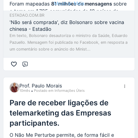
Mostrar Mais
Foram mapeadas
81 milhões de mensagens
sobre
o tema em 1.785 comunidades de 18 países da
ESTADAO.COM.BR
América Latina e do Caribe entre 2016 e 2025.
'Não será comprada', diz Bolsonaro sobre vacina
chinesa - Estadão
Isso demonstra não só que a desinformação sobre
Em texto, Bolsonaro desautoriza o ministro da Saúde, Eduardo
vacinas não desapareceu com o fim da pandemia,
Pazuello. Mensagem foi publicada no Facebook, em resposta a
como se
institucionalizou como discurso
um comentário sobre o anúncio do Minist...
permanente
. Para os autores do estudo, o período
funcionou como
evento de aceleração e
Comentário
sedimentação ideológica
do tema.
Paralelamente, foi observada uma tendência de
Prof. Paulo Morais
queda na cobertura vacinal no País.
10mês
Postado em Informações Úteis
Os pesquisadores destacaram que as taxas no
Pare de receber ligações de
Brasil regrediram de 97% em 2015 para 75% em
telemarketing das Empresas
2020.
A cobertura do ano de 2022 pode ser
participantes.
equiparada à de 1987, ou seja, 35 anos atrás.
Brasil é o epicentro da desinformação
O Não Me Perturbe permite, de forma fácil e