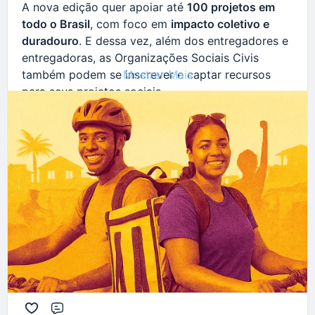
A nova edição quer apoiar até
100 projetos em
todo o Brasil
, com foco em
impacto coletivo e
duradouro
. E dessa vez, além dos entregadores e
entregadoras, as Organizações Sociais Civis
Mostrar Mais
também podem se inscrever e captar recursos
para seus projetos sociais.
Mas corra, em 30/11/25 termina o prazo para a 2a
chamada de inscrição de projetos.
Saiba mais em
https://entregador.ifood.com.br/programa-de-
incentivo-ifood-chega-junto/
Participe - Inscreva-se - Comente - Divulgue