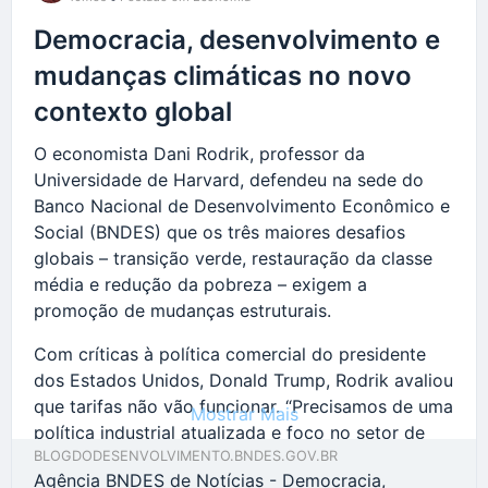
com
plataformas que lucram com o engajamento
Democracia, desenvolvimento e
por meio do medo.
Temos também uma
sociedade polarizada, o que cria um terreno fértil
mudanças climáticas no novo
para o discurso conspiratório
”, disse à Agência
contexto global
Brasil.
O economista Dani Rodrik, professor da
“Ela [a desinformação] funciona como um funil de
Universidade de Harvard, defendeu na sede do
vendas: primeiro,
espalha medo com alegações
Banco Nacional de Desenvolvimento Econômico e
falsas sobre vacinas e, depois, oferece produtos,
Social (BNDES) que os três maiores desafios
cursos e terapias como supostas ‘curas’. O
globais – transição verde, restauração da classe
antivacinismo virou um mercado, onde o pânico é
média e redução da pobreza – exigem a
transformado em lucro
. Essas comunidades
promoção de mudanças estruturais.
exploram o medo, misturam pseudociência com
espiritualidade e vendem soluções milagrosas sem
Com críticas à política comercial do presidente
base científica”, disse ele.
dos Estados Unidos, Donald Trump, Rodrik avaliou
que tarifas não vão funcionar. “Precisamos de uma
Mostrar Mais
Para o coordenador do estudo, essa
política industrial atualizada e foco no setor de
desinformação é um projeto que atrapalha as
serviços”, afirmou.
BLOGDODESENVOLVIMENTO.BNDES.GOV.BR
políticas públicas de saúde e pode colocar a vida
Agência BNDES de Notícias - Democracia,