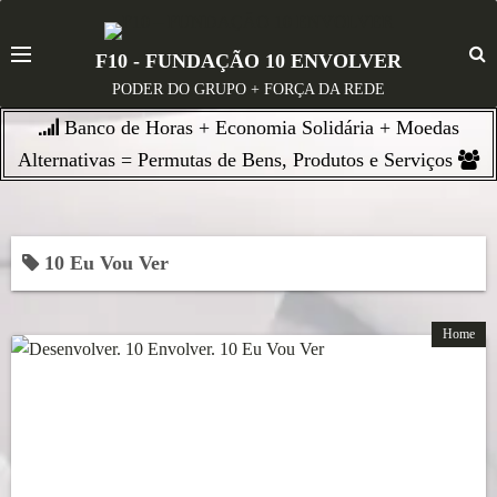
S
k
F10 - FUNDAÇÃO 10 ENVOLVER
i
PODER DO GRUPO + FORÇA DA REDE
p
Banco de Horas + Economia Solidária + Moedas
t
o
Alternativas = Permutas de Bens, Produtos e Serviços
c
o
n
10 Eu Vou Ver
t
e
n
Home
t