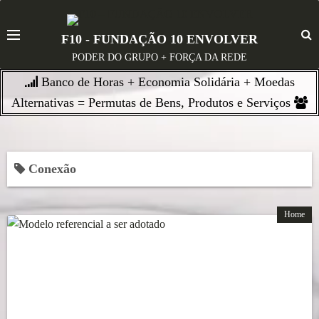
S
k
F10 - FUNDAÇÃO 10 ENVOLVER
i
PODER DO GRUPO + FORÇA DA REDE
p
Banco de Horas + Economia Solidária + Moedas
t
o
Alternativas = Permutas de Bens, Produtos e Serviços
c
o
n
Conexão
t
e
n
Home
t