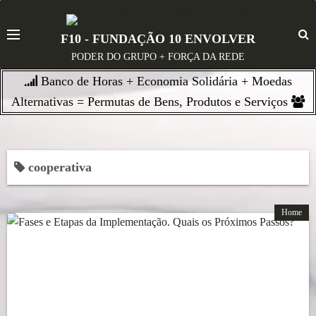
S
k
F10 - FUNDAÇÃO 10 ENVOLVER
i
PODER DO GRUPO + FORÇA DA REDE
p
Banco de Horas + Economia Solidária + Moedas
t
o
Alternativas = Permutas de Bens, Produtos e Serviços
c
o
n
cooperativa
t
e
n
Home
t