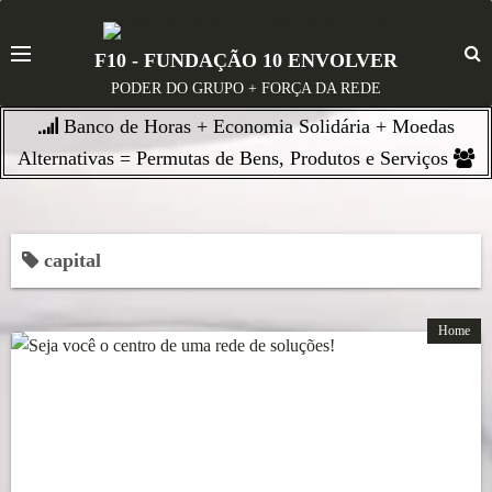
S
k
F10 - FUNDAÇÃO 10 ENVOLVER
i
PODER DO GRUPO + FORÇA DA REDE
p
Banco de Horas + Economia Solidária + Moedas
t
o
Alternativas = Permutas de Bens, Produtos e Serviços
c
o
n
capital
t
e
n
Home
t