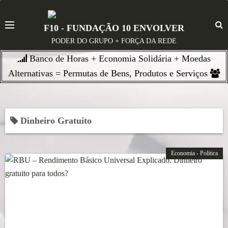
S
k
F10 - FUNDAÇÃO 10 ENVOLVER
i
PODER DO GRUPO + FORÇA DA REDE
p
Banco de Horas + Economia Solidária + Moedas
t
o
Alternativas = Permutas de Bens, Produtos e Serviços
c
o
n
Dinheiro Gratuito
t
e
n
Economia - Política
t