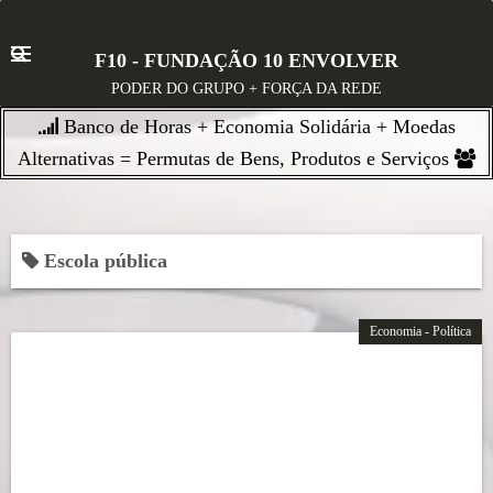
S
k
F10 - FUNDAÇÃO 10 ENVOLVER
i
PODER DO GRUPO + FORÇA DA REDE
p
Banco de Horas + Economia Solidária + Moedas
t
o
Alternativas = Permutas de Bens, Produtos e Serviços
c
o
n
Escola pública
t
e
n
Economia - Política
t