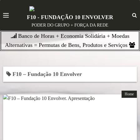
S
k
F10 - FUNDAÇÃO 10 ENVOLVER
i
PODER DO GRUPO + FORÇA DA REDE
p
Banco de Horas + Economia Solidária + Moedas
t
o
Alternativas = Permutas de Bens, Produtos e Serviços
c
o
n
F10 – Fundação 10 Envolver
t
e
n
Home
t