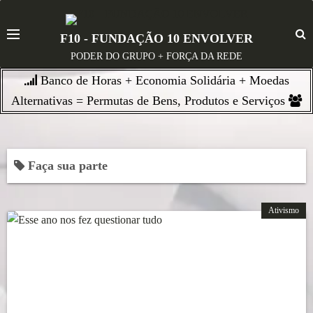
S
k
F10 - FUNDAÇÃO 10 ENVOLVER
i
PODER DO GRUPO + FORÇA DA REDE
p
Banco de Horas + Economia Solidária + Moedas
t
o
Alternativas = Permutas de Bens, Produtos e Serviços
c
o
n
Faça sua parte
t
e
n
Ativismo
t