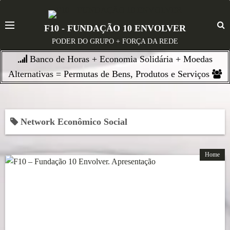
S
k
F10 - FUNDAÇÃO 10 ENVOLVER
i
PODER DO GRUPO + FORÇA DA REDE
p
Banco de Horas + Economia Solidária + Moedas
t
o
Alternativas = Permutas de Bens, Produtos e Serviços
c
o
n
Network Econômico Social
t
e
n
Home
t