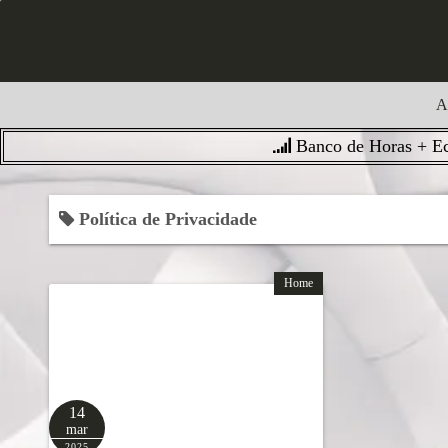
S
k
i
p
A
t
o
Banco de Horas + Ec
c
o
Política de Privacidade
n
t
e
Home
n
t
14
mar
2025