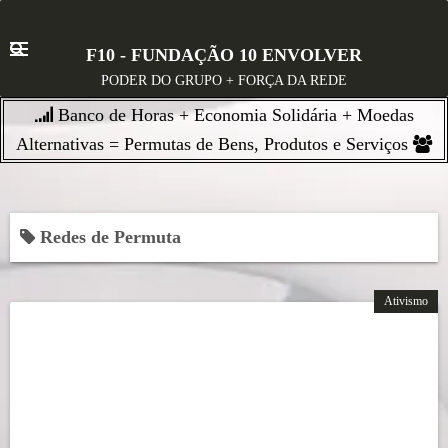
S
k
F10 - FUNDAÇÃO 10 ENVOLVER
i
PODER DO GRUPO + FORÇA DA REDE
p
Banco de Horas + Economia Solidária + Moedas
t
o
Alternativas = Permutas de Bens, Produtos e Serviços
c
o
n
Redes de Permuta
t
e
n
Ativismo
t