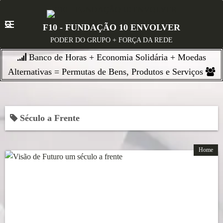
S
k
F10 - FUNDAÇÃO 10 ENVOLVER
i
PODER DO GRUPO + FORÇA DA REDE
p
Banco de Horas + Economia Solidária + Moedas
t
o
Alternativas = Permutas de Bens, Produtos e Serviços
c
o
n
Século a Frente
t
e
n
Home
t