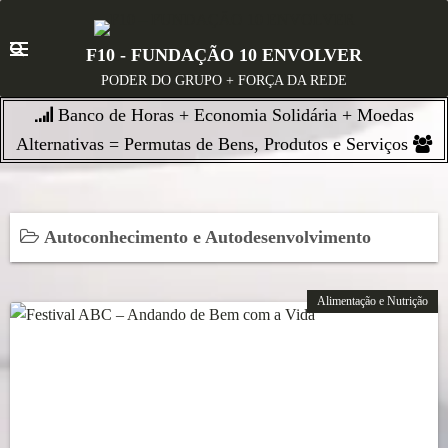
S
k
F10 - FUNDAÇÃO 10 ENVOLVER
i
PODER DO GRUPO + FORÇA DA REDE
p
Banco de Horas + Economia Solidária + Moedas
t
o
Alternativas = Permutas de Bens, Produtos e Serviços
c
o
n
Autoconhecimento e Autodesenvolvimento
t
e
n
Alimentação e Nutrição
t