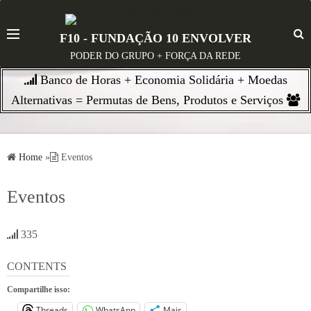
S
k
F10 - FUNDAÇÃO 10 ENVOLVER
i
PODER DO GRUPO + FORÇA DA REDE
p
Banco de Horas + Economia Solidária + Moedas
t
o
Alternativas = Permutas de Bens, Produtos e Serviços
c
o
n
Home
»
Eventos
t
e
Eventos
n
t
335
CONTENTS
Compartilhe isso:
Threads
WhatsApp
Mais