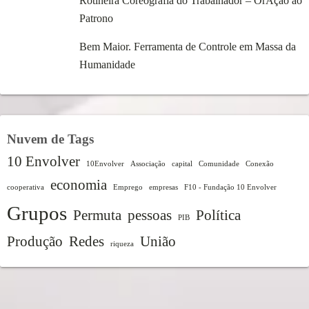
Rotineira Coreografia do Trabalhador – OrAção ao
Patrono
Bem Maior. Ferramenta de Controle em Massa da
Humanidade
Nuvem de Tags
10 Envolver
10Envolver
Associação
capital
Comunidade
Conexão
economia
cooperativa
Emprego
empresas
F10 - Fundação 10 Envolver
Grupos
Permuta
pessoas
Política
PIB
Produção
Redes
União
riqueza