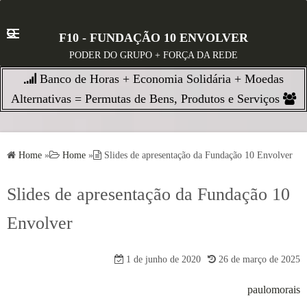
S
k
F10 - FUNDAÇÃO 10 ENVOLVER
i
PODER DO GRUPO + FORÇA DA REDE
p
Banco de Horas + Economia Solidária + Moedas
t
o
Alternativas = Permutas de Bens, Produtos e Serviços
c
o
n
Home
»
Home
»
Slides de apresentação da Fundação 10 Envolver
t
e
Slides de apresentação da Fundação 10
n
Envolver
t
1 de junho de 2020
26 de março de 2025
paulomorais