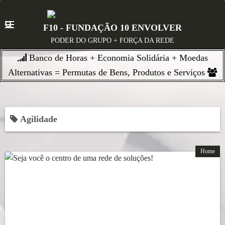
S
k
F10 - FUNDAÇÃO 10 ENVOLVER
i
PODER DO GRUPO + FORÇA DA REDE
p
Banco de Horas + Economia Solidária + Moedas
t
o
Alternativas = Permutas de Bens, Produtos e Serviços
c
o
n
Agilidade
t
e
n
Home
t