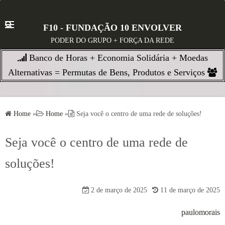
S
k
F10 - FUNDAÇÃO 10 ENVOLVER
i
PODER DO GRUPO + FORÇA DA REDE
p
Banco de Horas + Economia Solidária + Moedas
t
o
Alternativas = Permutas de Bens, Produtos e Serviços
c
o
n
Home
»
Home
»
Seja você o centro de uma rede de soluções!
t
e
Seja você o centro de uma rede de
n
soluções!
t
2 de março de 2025
11 de março de 2025
paulomorais