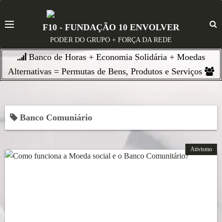
S
k
F10 - FUNDAÇÃO 10 ENVOLVER
i
PODER DO GRUPO + FORÇA DA REDE
p
Banco de Horas + Economia Solidária + Moedas
t
o
Alternativas = Permutas de Bens, Produtos e Serviços
c
o
n
Banco Comuniário
t
e
n
Ativismo
t