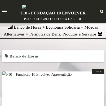
S
k
F10 - FUNDAÇÃO 10 ENVOLVER
i
PODER DO GRUPO + FORÇA DA REDE
p
Banco de Horas + Economia Solidária + Moedas
t
o
Alternativas = Permutas de Bens, Produtos e Serviços
c
o
n
Banco de Horas
t
e
n
Home
t