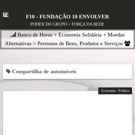
S
k
F10 - FUNDAÇÃO 10 ENVOLVER
i
PODER DO GRUPO + FORÇA DA REDE
p
Banco de Horas + Economia Solidária + Moedas
t
o
Alternativas = Permutas de Bens, Produtos e Serviços
c
o
n
Compartilha de automóveis
t
e
n
Economia - Política
t