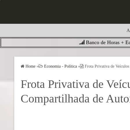
S
k
i
p
A
t
o
Banco de Horas + Ec
c
o
n
Home
»
Economia - Política
»
Frota Privativa de Veículo
t
e
Frota Privativa de Veí
n
t
Compartilhada de Aut