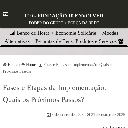
S
k
F10 - FUNDAÇÃO 10 ENVOLVER
i
PODER DO GRUPO + FORÇA DA REDE
p
Banco de Horas + Economia Solidária + Moedas
t
o
Alternativas = Permutas de Bens, Produtos e Serviços
c
o
n
Home
»
Home
»
Fases e Etapas da Implementação. Quais os
t
Próximos Passos?
e
n
Fases e Etapas da Implementação.
t
Quais os Próximos Passos?
4 de março de 2025
21 de março de 2025
paulomorais