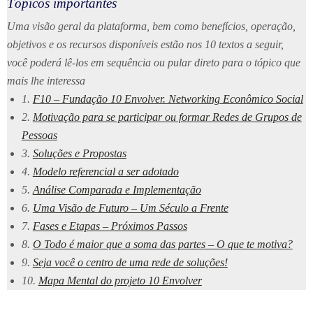
Tópicos importantes
Uma visão geral da plataforma, bem como benefícios, operação,
objetivos e os recursos disponíveis estão nos 10 textos a seguir,
você poderá lê-los em sequência ou pular direto para o tópico que
mais lhe interessa
1.
F10 – Fundação 10 Envolver. Networking Econômico Social
2.
Motivação para se participar ou formar Redes de Grupos de
Pessoa
s
3.
Soluções e Propostas
4.
Modelo referencial a ser adotado
5.
Análise Comparada e Implementação
6.
Uma Visão de Futuro – Um Século a Frente
7.
Fases e Etapas – Próximos Passos
8.
O Todo é maior que a soma das partes – O que te motiva?
9.
Seja você o centro de uma rede de soluções!
10.
Mapa Mental do projeto 10 Envolver