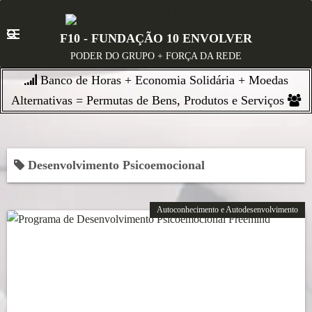
S
k
F10 - FUNDAÇÃO 10 ENVOLVER
i
PODER DO GRUPO + FORÇA DA REDE
p
Banco de Horas + Economia Solidária + Moedas
t
o
Alternativas = Permutas de Bens, Produtos e Serviços
c
o
n
Desenvolvimento Psicoemocional
t
e
n
Autoconhecimento e Autodesenvolvimento
t