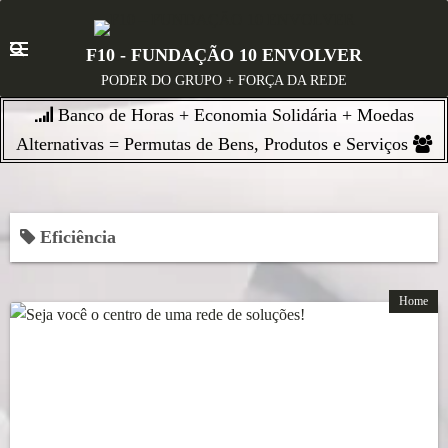
S
k
F10 - FUNDAÇÃO 10 ENVOLVER
i
PODER DO GRUPO + FORÇA DA REDE
p
Banco de Horas + Economia Solidária + Moedas
t
o
Alternativas = Permutas de Bens, Produtos e Serviços
c
o
n
Eficiência
t
e
n
Home
t