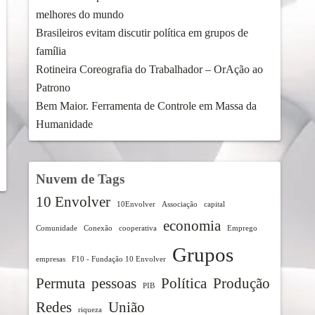
melhores do mundo
Brasileiros evitam discutir política em grupos de
família
Rotineira Coreografia do Trabalhador – OrAção ao
Patrono
Bem Maior. Ferramenta de Controle em Massa da
Humanidade
Nuvem de Tags
10 Envolver
10Envolver
Associação
capital
economia
Comunidade
Conexão
cooperativa
Emprego
Grupos
empresas
F10 - Fundação 10 Envolver
Permuta
pessoas
Política
Produção
PIB
Redes
União
riqueza