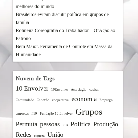
melhores do mundo
Brasileiros evitam discutir política em grupos de
família
Rotineira Coreografia do Trabalhador – OrAção ao
Patrono
Bem Maior. Ferramenta de Controle em Massa da
Humanidade
Nuvem de Tags
10 Envolver
10Envolver
Associação
capital
economia
Comunidade
Conexão
cooperativa
Emprego
Grupos
empresas
F10 - Fundação 10 Envolver
Permuta
pessoas
Política
Produção
PIB
Redes
União
riqueza