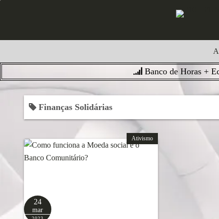
S
k
i
p
A
t
o
Banco de Horas + Ec
c
o
Finanças Solidárias
n
t
e
Ativismo
n
t
24
mar
2023