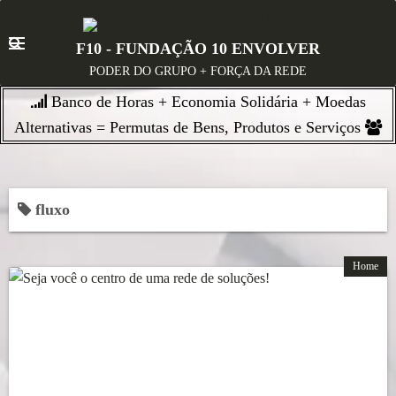
S
k
F10 - FUNDAÇÃO 10 ENVOLVER
i
PODER DO GRUPO + FORÇA DA REDE
p
Banco de Horas + Economia Solidária + Moedas
t
o
Alternativas = Permutas de Bens, Produtos e Serviços
c
o
n
fluxo
t
e
n
Home
t