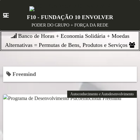
S
k
F10 - FUNDAÇÃO 10 ENVOLVER
i
PODER DO GRUPO + FORÇA DA REDE
p
Banco de Horas + Economia Solidária + Moedas
t
o
Alternativas = Permutas de Bens, Produtos e Serviços
c
o
n
Freemind
t
e
n
Autoconhecimento e Autodesenvolvimento
t