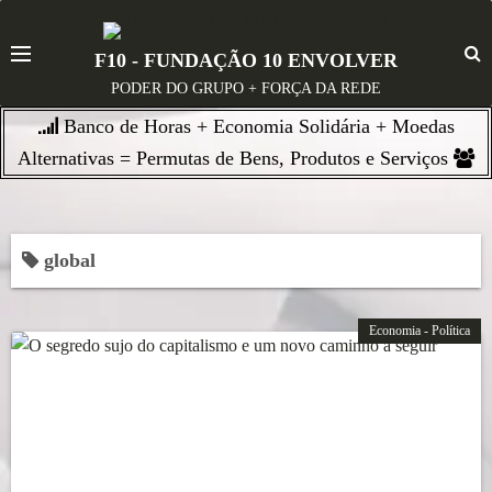
S
k
F10 - FUNDAÇÃO 10 ENVOLVER
i
PODER DO GRUPO + FORÇA DA REDE
p
Banco de Horas + Economia Solidária + Moedas
t
o
Alternativas = Permutas de Bens, Produtos e Serviços
c
o
n
global
t
e
n
Economia - Política
t