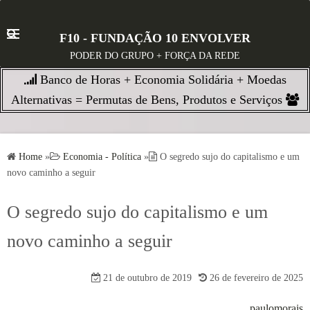
S
k
F10 - FUNDAÇÃO 10 ENVOLVER
i
PODER DO GRUPO + FORÇA DA REDE
p
Banco de Horas + Economia Solidária + Moedas
t
o
Alternativas = Permutas de Bens, Produtos e Serviços
c
o
n
Home
»
Economia - Política
»
O segredo sujo do capitalismo e um
t
novo caminho a seguir
e
n
O segredo sujo do capitalismo e um
t
novo caminho a seguir
21 de outubro de 2019
26 de fevereiro de 2025
paulomorais