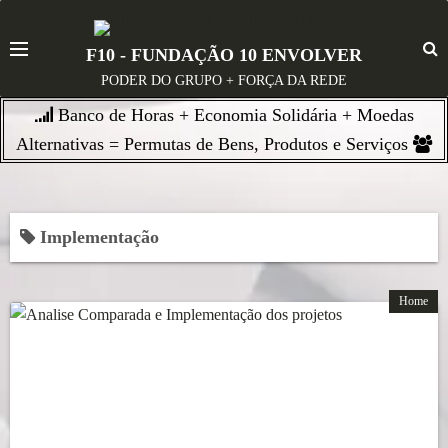
S
k
F10 - FUNDAÇÃO 10 ENVOLVER
i
PODER DO GRUPO + FORÇA DA REDE
p
Banco de Horas + Economia Solidária + Moedas
t
o
Alternativas = Permutas de Bens, Produtos e Serviços
c
o
n
Implementação
t
e
n
Home
t