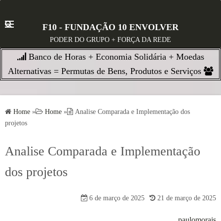
S
k
F10 - FUNDAÇÃO 10 ENVOLVER
i
PODER DO GRUPO + FORÇA DA REDE
p
Banco de Horas + Economia Solidária + Moedas
t
o
Alternativas = Permutas de Bens, Produtos e Serviços
c
o
n
Home
»
Home
»
Analise Comparada e Implementação dos
t
projetos
e
n
Analise Comparada e Implementação
t
dos projetos
6 de março de 2025
21 de março de 2025
paulomorais