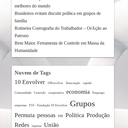
melhores do mundo
Brasileiros evitam discutir política em grupos de
família
Rotineira Coreografia do Trabalhador – OrAção ao
Patrono
Bem Maior. Ferramenta de Controle em Massa da
Humanidade
Nuvem de Tags
10 Envolver
10Envolver
Associação
capital
economia
Comunidade
Conexão
cooperativa
Emprego
Grupos
empresas
F10 - Fundação 10 Envolver
Permuta
pessoas
Política
Produção
PIB
Redes
União
riqueza