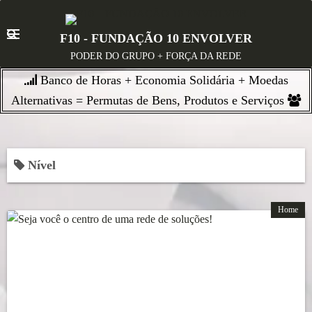
S
k
F10 - FUNDAÇÃO 10 ENVOLVER
i
PODER DO GRUPO + FORÇA DA REDE
p
Banco de Horas + Economia Solidária + Moedas
t
o
Alternativas = Permutas de Bens, Produtos e Serviços
c
o
n
Nível
t
e
n
Home
t