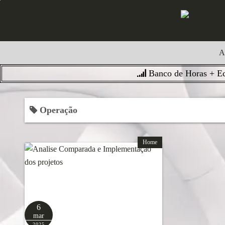
S
k
i
p
A
t
o
Banco de Horas + Ec
c
o
Operação
n
t
e
Home
n
t
6
mar
2025