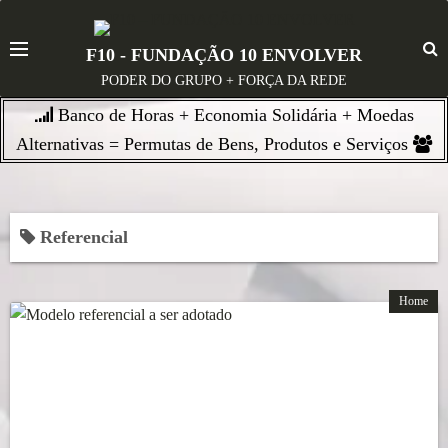
S
k
F10 - FUNDAÇÃO 10 ENVOLVER
i
PODER DO GRUPO + FORÇA DA REDE
p
Banco de Horas + Economia Solidária + Moedas
t
o
Alternativas = Permutas de Bens, Produtos e Serviços
c
o
n
Referencial
t
e
n
Home
t