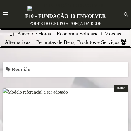
S
k
F10 - FUNDAÇÃO 10 ENVOLVER
i
PODER DO GRUPO + FORÇA DA REDE
p
Banco de Horas + Economia Solidária + Moedas
t
o
Alternativas = Permutas de Bens, Produtos e Serviços
c
o
n
Reunião
t
e
n
Home
t