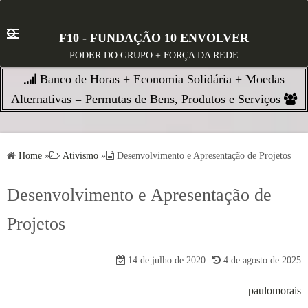
S
k
F10 - FUNDAÇÃO 10 ENVOLVER
i
PODER DO GRUPO + FORÇA DA REDE
p
Banco de Horas + Economia Solidária + Moedas
t
o
Alternativas = Permutas de Bens, Produtos e Serviços
c
o
n
Home
»
Ativismo
»
Desenvolvimento e Apresentação de Projetos
t
e
Desenvolvimento e Apresentação de
n
Projetos
t
14 de julho de 2020
4 de agosto de 2025
paulomorais