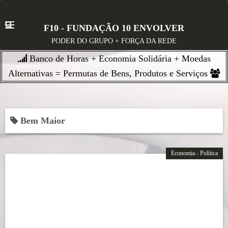
S
k
F10 - FUNDAÇÃO 10 ENVOLVER
i
PODER DO GRUPO + FORÇA DA REDE
p
Banco de Horas + Economia Solidária + Moedas
t
o
Alternativas = Permutas de Bens, Produtos e Serviços
c
o
n
Bem Maior
t
e
n
Economia - Política
t