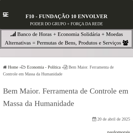
S
k
F10 - FUNDAÇÃO 10 ENVOLVER
i
PODER DO GRUPO + FORÇA DA REDE
p
Banco de Horas + Economia Solidária + Moedas
t
o
Alternativas = Permutas de Bens, Produtos e Serviços
c
o
n
Home
»
Economia - Política
»
Bem Maior. Ferramenta de
t
Controle em Massa da Humanidade
e
n
Bem Maior. Ferramenta de Controle em
t
Massa da Humanidade
20 de abril de 2025
paulomorais