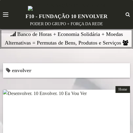
S
k
F10 - FUNDAÇÃO 10 ENVOLVER
i
PODER DO GRUPO + FORÇA DA REDE
p
Banco de Horas + Economia Solidária + Moedas
t
o
Alternativas = Permutas de Bens, Produtos e Serviços
c
o
n
envolver
t
e
n
Home
t