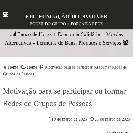
S
k
F10 - FUNDAÇÃO 10 ENVOLVER
i
PODER DO GRUPO + FORÇA DA REDE
p
Banco de Horas + Economia Solidária + Moedas
t
o
Alternativas = Permutas de Bens, Produtos e Serviços
c
o
n
Home
»
Home
»
Motivação para se participar ou formar Redes de
t
Grupos de Pessoas
e
n
Motivação para se participar ou formar
t
Redes de Grupos de Pessoas
9 de março de 2025
21 de março de 2025
paulomorais